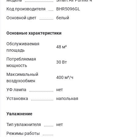
Модель
Smart Air Purifier 4
Код производителя
BHR5096GL
Основной цвет
белый
Основные характеристики
Обслуживаемая
48 м²
площадь
Потребляемая
30 Вт
мощность
Максимальный
400 м³/ч
воздухообмен
УФ лампа
нет
Установка
напольная
Увлажнение
Тип увлажнителя
нет
Режимы работы