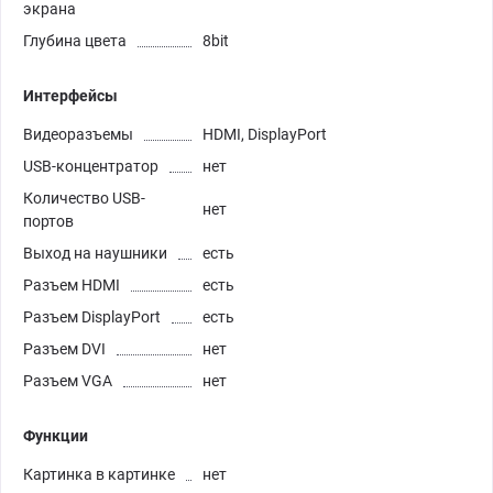
экрана
Глубина цвета
8bit
Интерфейсы
Видеоразъемы
HDMI, DisplayPort
USB-концентратор
нет
Количество USB-
нет
портов
Выход на наушники
есть
Разъем HDMI
есть
Разъем DisplayPort
есть
Разъем DVI
нет
Разъем VGA
нет
Функции
Картинка в картинке
нет