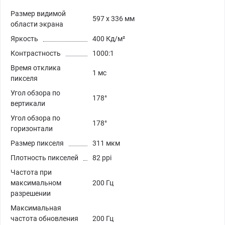
Размер видимой
597 x 336 мм
области экрана
Яркость
400 Кд/м²
Контрастность
1000:1
Время отклика
1 мс
пикселя
Угол обзора по
178°
вертикали
Угол обзора по
178°
горизонтали
Размер пикселя
311 мкм
Плотность пикселей
82 ppi
Частота при
максимальном
200 Гц
разрешении
Максимальная
частота обновления
200 Гц