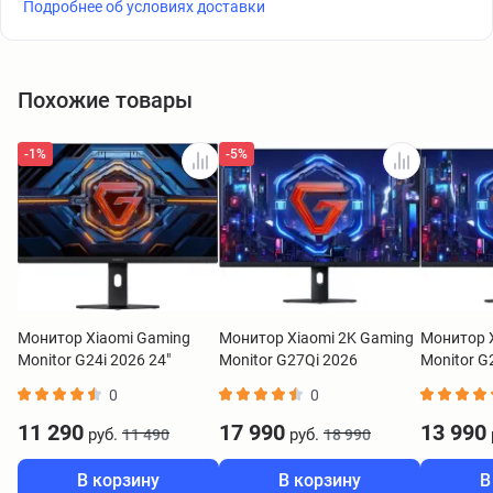
Подробнее об условиях доставки
Похожие товары
-1%
-5%
Монитор Xiaomi Gaming
Монитор Xiaomi 2K Gaming
Монитор 
Monitor G24i 2026 24"
Monitor G27Qi 2026
Monitor G
ELA6656RU
ELA6556EU
ELA6654
0
0
11 290
17 990
13 990
руб.
руб.
11 490
18 990
В корзину
В корзину
В