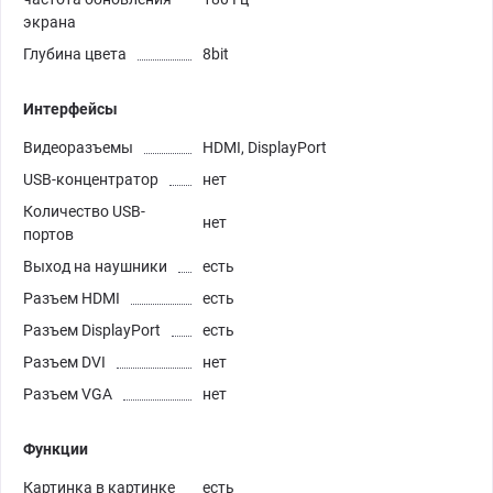
экрана
Глубина цвета
8bit
Интерфейсы
Видеоразъемы
HDMI, DisplayPort
USB-концентратор
нет
Количество USB-
нет
портов
Выход на наушники
есть
Разъем HDMI
есть
Разъем DisplayPort
есть
Разъем DVI
нет
Разъем VGA
нет
Функции
Картинка в картинке
есть