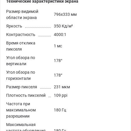
Технические характеристики экрана
Размер видимой
796x333 мм
области экрана
Яркость
350 Кд/м²
Контрастность
4000:1
Время отклика
1 мс
пикселя
Угол обзора по
178°
вертикали
Угол обзора по
178°
горизонтали
Размер пикселя
231 мкм
Плотность пикселей
109 ppi
Частота при
максимальном
180 Гц
разрешении
Максимальная
частота обновления
180 Гц