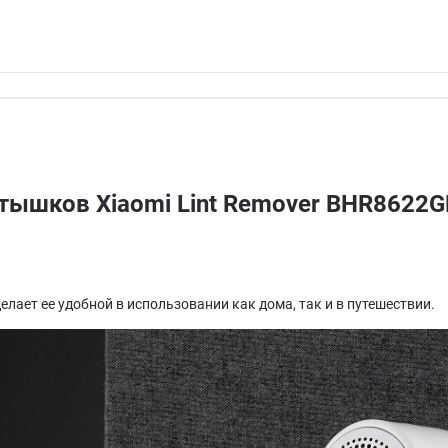
тышков Xiaomi Lint Remover BHR8622G
лает ее удобной в использовании как дома, так и в путешествии.