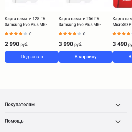
Карта памяти 128 ГБ
Карта памяти 256 ГБ
Карта пам
Samsung Evo Plus MB-
Samsung Evo Plus MB-
MicroSD P
MC128KA
MC256KA
0
0
2 990
3 990
3 490
руб.
руб.
ру
Под заказ
В корзину
В
Покупателям
Помощь