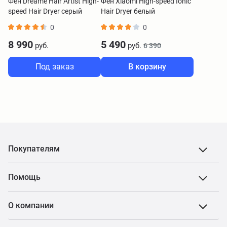
Фен Dreame Hair Artist High-
Фен Xiaomi High-speed Ionic
speed Hair Dryer серый
Hair Dryer белый
BHR9114EU
0
0
8 990
5 490
руб.
руб.
6 390
Под заказ
В корзину
Покупателям
Помощь
О компании