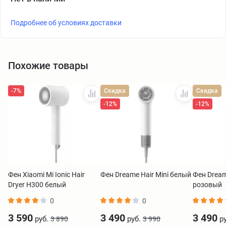
Подробнее об условиях доставки
Похожие товары
-7%
Скидка
Скидка
-12%
-12%
Фен Xiaomi Mi Ionic Hair
Фен Dreame Hair Mini белый
Фен Dream
Dryer H300 белый
розовый
BHR5081GL
0
0
3 590
3 490
3 490
руб.
руб.
ру
3 890
3 990