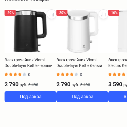
-20%
-20%
-10%
Электрочайник Viomi
Электрочайник Viomi
Электроч
Double-layer Kettle черный
Double-layer Kettle белый
Electric K
BHR5927
0
0
2 790
2 790
3 590
руб.
руб.
ру
3 490
3 490
Под заказ
Под заказ
В