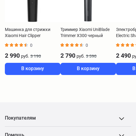
Машинка для стрижки
Триммер Xiaomi UniBlade
Электроб
Xiaomi Hair Clipper
Trimmer X300 черный
Electric S
BHR5891GL
BHR7051GL
BHR7465
0
0
2 990
2 790
2 490
руб.
руб.
ру
3 190
3 590
В корзину
В корзину
В
Покупателям
Помощь