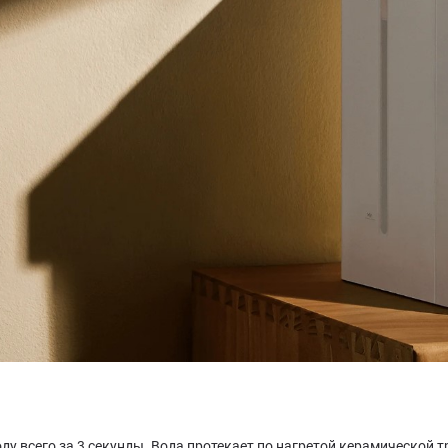
ду всего за 3 секунды. Вода протекает по нагретой керамической т