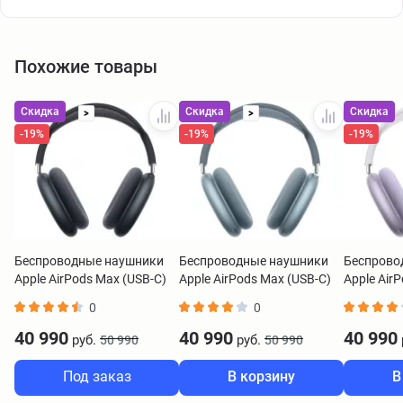
Похожие товары
Скидка
Скидка
Скидка
>
>
-19%
-19%
-19%
Беспроводные наушники
Беспроводные наушники
Беспрово
Apple AirPods Max (USB-C)
Apple AirPods Max (USB-C)
Apple Air
серый
синий
фиолето
0
0
40 990
40 990
40 990
руб.
руб.
50 990
50 990
Под заказ
В корзину
В