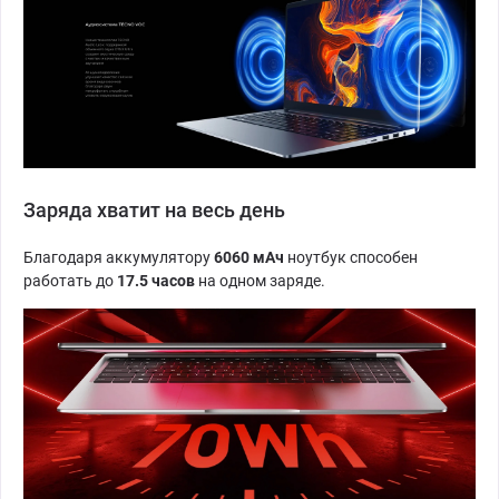
Заряда хватит на весь день
Благодаря аккумулятору
6060 мАч
ноутбук способен
работать до
17.5 часов
на одном заряде.