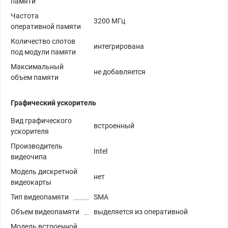
памяти
Частота
3200 МГц
оперативной памяти
Количество слотов
интегрирована
под модули памяти
Максимальный
не добавляется
объем памяти
Графический ускоритель
Вид графического
встроенный
ускорителя
Производитель
Intel
видеочипа
Модель дискретной
нет
видеокарты
Тип видеопамяти
SMA
Объем видеопамяти
выделяется из оперативной
Модель встроенной