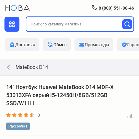
8 (800) 551-08-46
Доставка
Обмен
Промокоды
Гара
MateBook D14
14" Ноутбук Huawei MateBook D14 MDF-X
53013XFA серый i5-12450H/8GB/512GB
SSD/W11H
0
Рассрочка