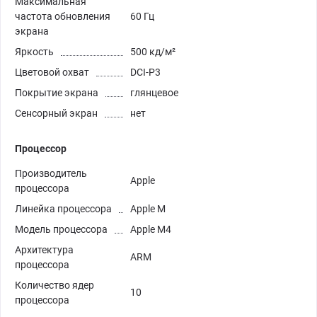
Максимальная
частота обновления
60 Гц
экрана
Яркость
500 кд/м²
Цветовой охват
DCI-P3
Покрытие экрана
глянцевое
Сенсорный экран
нет
Процессор
Производитель
Apple
процессора
Линейка процессора
Apple M
Модель процессора
Apple M4
Архитектура
ARM
процессора
Количество ядер
10
процессора