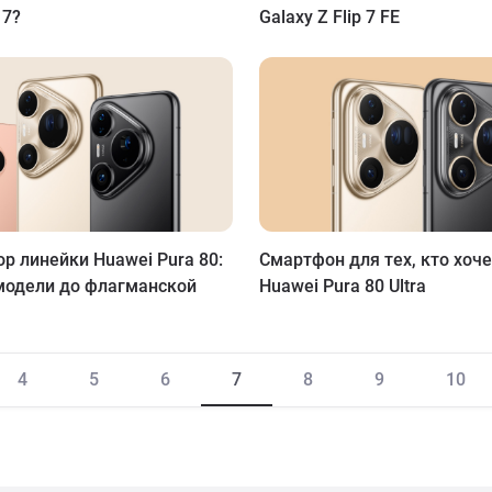
d 7?
Galaxy Z Flip 7 FE
р линейки Huawei Pura 80:
Смартфон для тех, кто хоче
модели до флагманской
Huawei Pura 80 Ultra
4
5
6
7
8
9
10