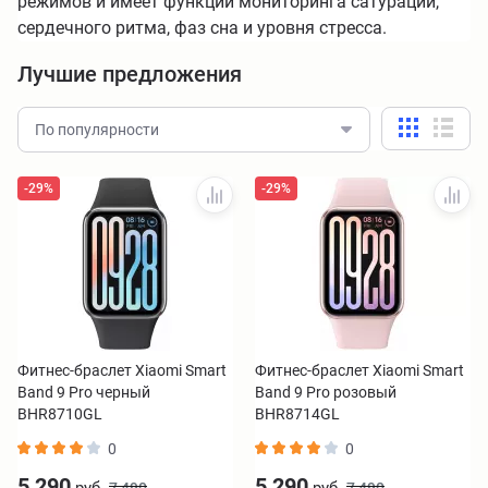
режимов и имеет функции мониторинга сатурации,
сердечного ритма, фаз сна и уровня стресса.
Лучшие предложения
По популярности
-29%
-29%
Фитнес-браслет Xiaomi Smart
Фитнес-браслет Xiaomi Smart
Band 9 Pro черный
Band 9 Pro розовый
BHR8710GL
BHR8714GL
0
0
5 290
5 290
руб.
руб.
7 490
7 490