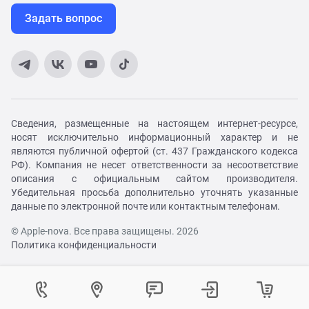
Задать вопрос
Сведения, размещенные на настоящем интернет-ресурсе,
носят исключительно информационный характер и не
являются публичной офертой (ст. 437 Гражданского кодекса
РФ). Компания не несет ответственности за несоответствие
описания с официальным сайтом производителя.
Убедительная просьба дополнительно уточнять указанные
данные по электронной почте или контактным телефонам.
© Apple-nova. Все права защищены. 2026
Политика конфиденциальности
Как вам удобнее с нами связаться?
Войти в личный кабинет
Контактный центр
Укажите ваш город
Изменение города
Телефон:
8 (800) 551-08-46