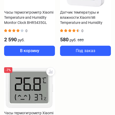
Часы термогигрометр Xiaomi
Датчик температуры и
Temperature and Humidity
влажности Xiaomi Mi
Monitor Clock BHR5435GL
Temperature and Humidity
Monitor 2 NUN4126GL
0
0
2 590
580
руб.
руб.
680
В корзину
Под заказ
-7%
Часы термогигрометр Xiaomi