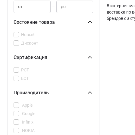
В интернет-ма
–
доставка по в
брендов с ак
Состояние товара
Новый
Дисконт
Сертификация
РСТ
ЕСТ
Производитель
Apple
Google
Infinix
NOKIA