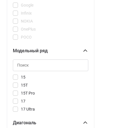
Google
Infinix
NOKIA
OnePlus
POCO
REDMI
Модельный ряд
Realme
Samsung
Tecno
Vivo
15
Xiaomi
15T
15T Pro
17
17 Ultra
17T
Диагональ
17T Pro