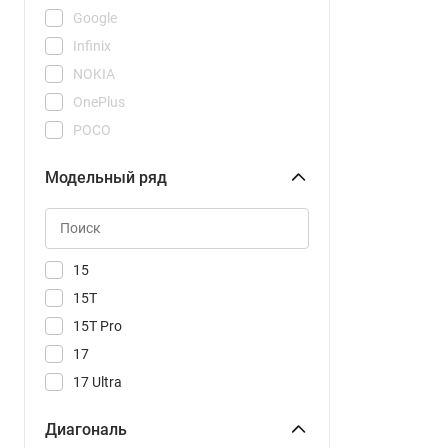
Google
Infinix
NOKIA
OnePlus
POCO
REDMI
Модельный ряд
Realme
Samsung
Tecno
Vivo
15
Xiaomi
15T
15T Pro
17
17 Ultra
17T
Диагональ
17T Pro