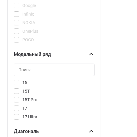
Google
Infinix
NOKIA
OnePlus
POCO
REDMI
Модельный ряд
Realme
Samsung
Tecno
Vivo
15
Xiaomi
15T
15T Pro
17
17 Ultra
17T
Диагональ
17T Pro