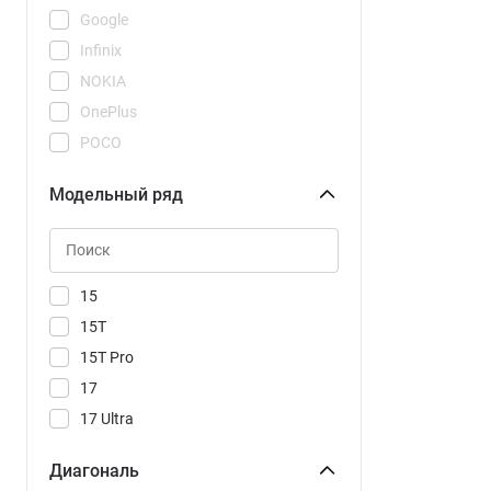
Google
Infinix
NOKIA
OnePlus
POCO
REDMI
Модельный ряд
Realme
Samsung
Tecno
Vivo
15
Xiaomi
15T
15T Pro
17
17 Ultra
17T
Диагональ
17T Pro