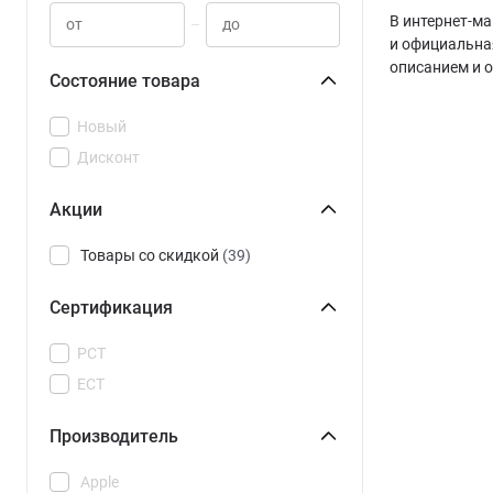
В интернет-ма
–
и официальная
описанием и 
Состояние товара
Новый
Дисконт
Акции
Товары со скидкой
(39)
Сертификация
РСТ
ЕСТ
Производитель
Apple