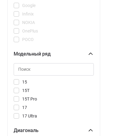
Google
Infinix
NOKIA
OnePlus
POCO
REDMI
Модельный ряд
Realme
Samsung
Tecno
Vivo
15
Xiaomi
15T
15T Pro
17
17 Ultra
17T
Диагональ
17T Pro