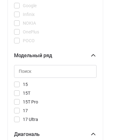
Google
Infinix
NOKIA
OnePlus
POCO
REDMI
Модельный ряд
Realme
Samsung
Tecno
Vivo
15
Xiaomi
15T
15T Pro
17
17 Ultra
17T
Диагональ
17T Pro