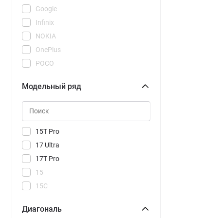
Google
Infinix
NOKIA
OnePlus
POCO
REDMI
Модельный ряд
Realme
Samsung
Tecno
Vivo
15T Pro
Xiaomi
17 Ultra
17T Pro
15
15C
15R
Диагональ
15T