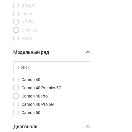
Google
Infinix
NOKIA
OnePlus
POCO
REDMI
Модельный ряд
Realme
Samsung
Tecno
Vivo
Camon 40
Xiaomi
Camon 40 Premier 5G
Camon 40 Pro
Camon 40 Pro 5G
Camon 50
Camon 50 Ultra 5G
Диагональ
POVA 7 Neo