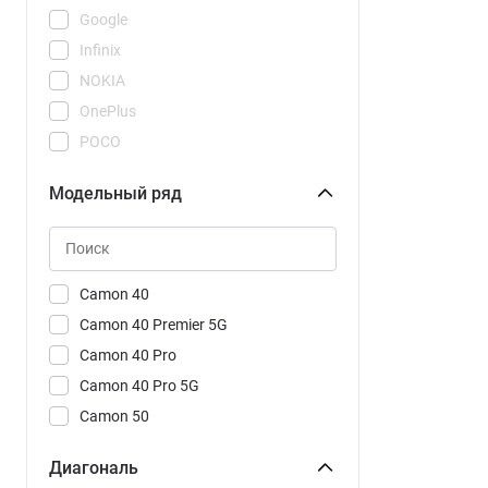
Google
Infinix
NOKIA
OnePlus
POCO
REDMI
Модельный ряд
Realme
Samsung
Tecno
Vivo
Camon 40
Xiaomi
Camon 40 Premier 5G
Camon 40 Pro
Camon 40 Pro 5G
Camon 50
Camon 50 Ultra 5G
Диагональ
POVA 7 Neo