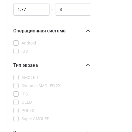
Galaxy S25 Ultra
–
Galaxy S26
Galaxy S26 CAU
Galaxy S26 Plus
Операционная система
Galaxy S26 Plus CAU
Android
Galaxy S26 Ultra
iOS
Galaxy S26 Ultra CAU
Galaxy Z Flip 7
Тип экрана
Galaxy Z Flip 7 FE
AMOLED
Galaxy Z Fold 7
Dynamic AMOLED 2X
15
IPS
15C
OLED
15R
POLED
15T
Super AMOLED
15T Pro
Super AMOLED Plus
17