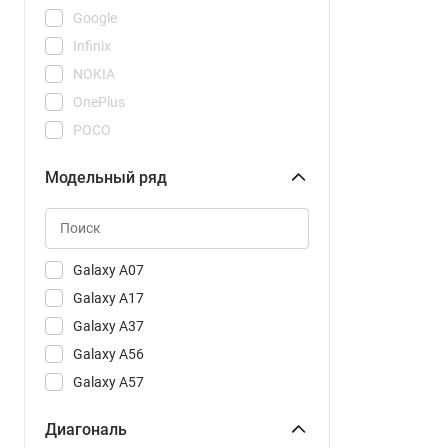
Google
Infinix
NOKIA
OnePlus
POCO
REDMI
Модельный ряд
Realme
Samsung
Tecno
Vivo
Galaxy A07
Xiaomi
Galaxy A17
Galaxy A37
Galaxy A56
Galaxy A57
Galaxy A57 CAU
Диагональ
Galaxy S25 FE