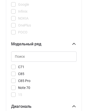
Google
Infinix
NOKIA
OnePlus
POCO
REDMI
Модельный ряд
Realme
Samsung
Tecno
Vivo
C71
Xiaomi
C85
C85 Pro
Note 70
15
15C
Диагональ
15R