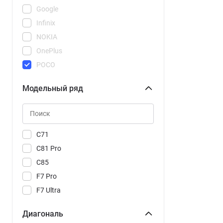
Google
Infinix
NOKIA
OnePlus
POCO
REDMI
Модельный ряд
Realme
Samsung
Tecno
Vivo
C71
Xiaomi
C81 Pro
C85
F7 Pro
F7 Ultra
M8
Диагональ
M8 Pro