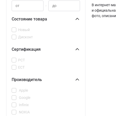
В интернет-ма
–
и официальна
фото, описан
Состояние товара
Новый
Дисконт
Сертификация
РСТ
ЕСТ
Производитель
Apple
Google
Infinix
NOKIA