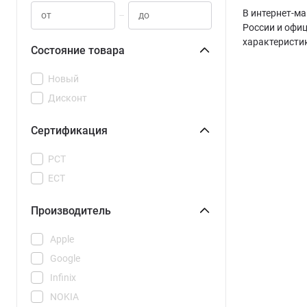
В интернет-ма
–
России и офи
характеристи
Состояние товара
Новый
Дисконт
Сертификация
РСТ
ЕСТ
Производитель
Apple
Google
Infinix
NOKIA