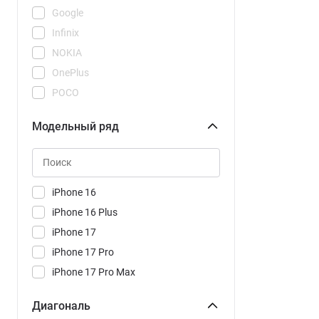
Google
Infinix
NOKIA
OnePlus
POCO
REDMI
Модельный ряд
Realme
Samsung
Tecno
Vivo
iPhone 16
Xiaomi
iPhone 16 Plus
iPhone 17
iPhone 17 Pro
iPhone 17 Pro Max
iPhone 17 Pro Max eSIM
Диагональ
iPhone 17 Pro eSIM