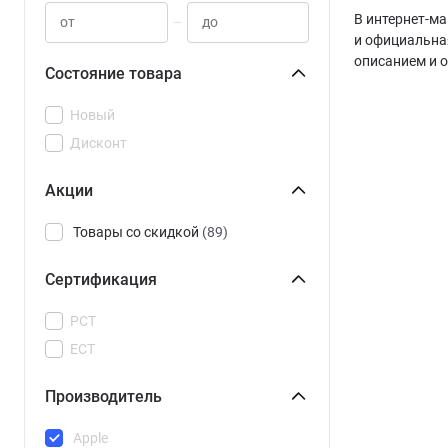
В интернет-ма
–
и официальная
описанием и 
Состояние товара
Новый
Дисконт
Акции
Товары со скидкой
(89)
Сертификация
РСТ
ЕСТ
Производитель
Apple