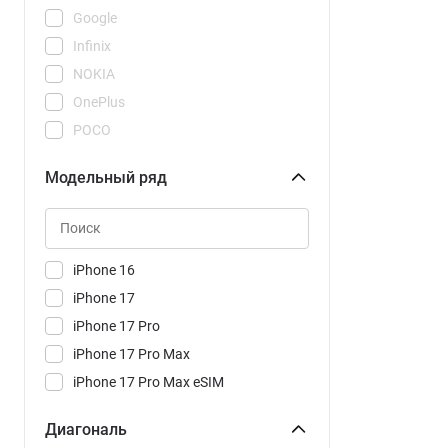
Google
Infinix
NOKIA
OnePlus
POCO
REDMI
Модельный ряд
Realme
Samsung
Tecno
Vivo
iPhone 16
Xiaomi
iPhone 17
iPhone 17 Pro
iPhone 17 Pro Max
iPhone 17 Pro Max eSIM
iPhone 17 Pro eSIM
Диагональ
iPhone 17 eSIM