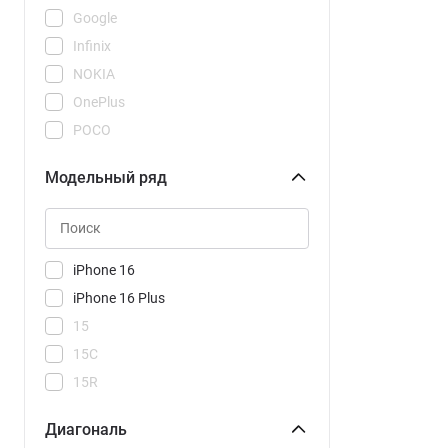
Google
Infinix
NOKIA
OnePlus
POCO
REDMI
Модельный ряд
Realme
Samsung
Tecno
Vivo
iPhone 16
Xiaomi
iPhone 16 Plus
15
15C
15R
15T
Диагональ
15T Pro