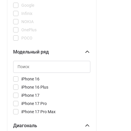
Google
Infinix
NOKIA
OnePlus
POCO
REDMI
Модельный ряд
Realme
Samsung
Tecno
Vivo
iPhone 16
Xiaomi
iPhone 16 Plus
iPhone 17
iPhone 17 Pro
iPhone 17 Pro Max
iPhone 17 Pro Max eSIM
Диагональ
iPhone 17 Pro eSIM