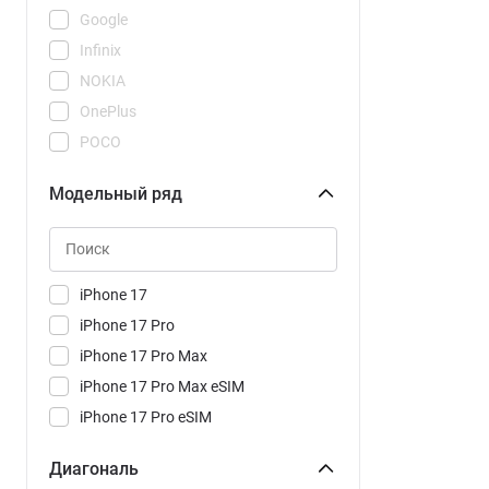
Google
Infinix
NOKIA
OnePlus
POCO
REDMI
Модельный ряд
Realme
Samsung
Tecno
Vivo
iPhone 17
Xiaomi
iPhone 17 Pro
iPhone 17 Pro Max
iPhone 17 Pro Max eSIM
iPhone 17 Pro eSIM
iPhone 17e
Диагональ
iPhone Air