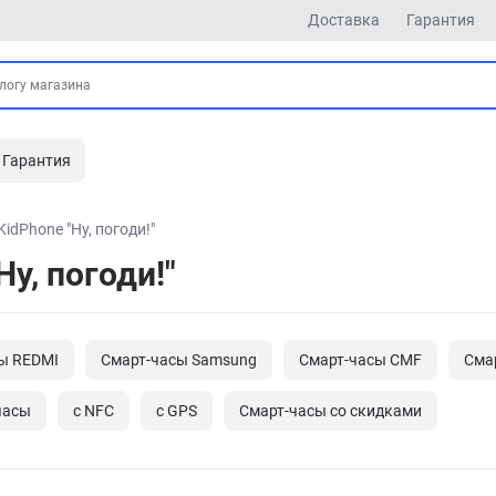
Доставка
Гарантия
Гарантия
KidPhone "Ну, погоди!"
у, погоди!"
ы REDMI
Смарт-часы Samsung
Смарт-часы CMF
Сма
часы
с NFC
с GPS
Cмарт-часы со скидками