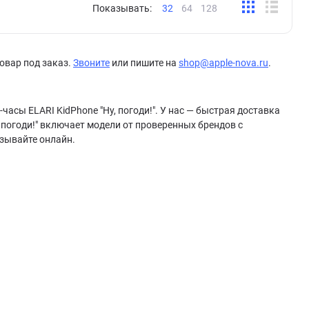
Показывать:
32
64
128
овар под заказ.
Звоните
или пишите на
shop@apple-nova.ru
.
асы ELARI KidPhone "Ну, погоди!". У нас — быстрая доставка
, погоди!" включает модели от проверенных брендов с
зывайте онлайн.