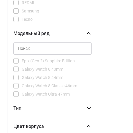
REDMI
Samsung
Tecno
Xiaomi
Модельный ряд
Epix (Gen 2) Sapphire Edition
Galaxy Watch 8 40mm
Galaxy Watch 8 44mm
Galaxy Watch 8 Classic 46mm
Galaxy Watch Ultra 47mm
Watch 2
Тип
Watch 2 Pro
Watch 3 Active
Цвет корпуса
Watch 3 Pro