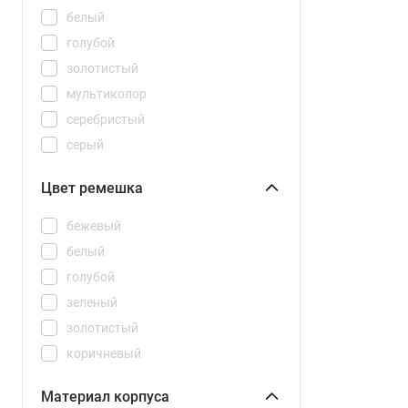
Watch 5
белый
Watch 5 Active
голубой
Watch 5 Lite
золотистый
Watch 6
мультиколор
Watch GT
серебристый
Watch S4
серый
Watch S4 41mm
синий
Цвет ремешка
Watch S5
черный
Watch SE 3
бежевый
Watch SE 2024
белый
Watch Series 11
голубой
Watch Ultra 3
зеленый
золотистый
коричневый
мультиколор
Материал корпуса
оранжевый