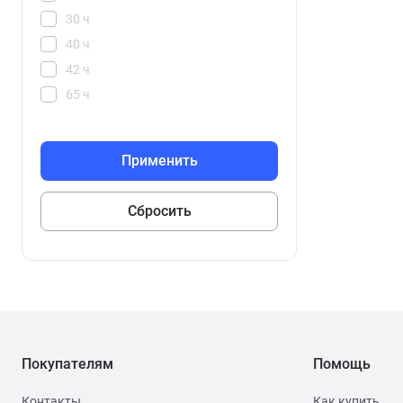
30 ч
40 ч
42 ч
65 ч
100 ч
144 ч
192 ч
216 ч
240 ч
288 ч
336 ч
360 ч
432 ч
504 ч
Покупателям
Помощь
Контакты
Как купить