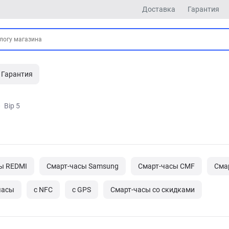
Доставка
Гарантия
Гарантия
Bip 5
ы REDMI
Смарт-часы Samsung
Смарт-часы CMF
Сма
часы
с NFC
с GPS
Cмарт-часы со скидками