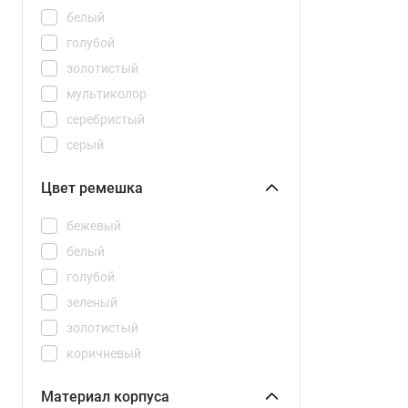
Watch 5
белый
Watch 5 Active
голубой
Watch 5 Lite
золотистый
Watch 6
мультиколор
Watch GT
серебристый
Watch S4
серый
Watch S4 41mm
синий
Цвет ремешка
Watch S5
черный
Watch SE 3
бежевый
Watch SE 2024
белый
Watch Series 11
голубой
Watch Ultra 3
зеленый
золотистый
коричневый
мультиколор
Материал корпуса
оранжевый