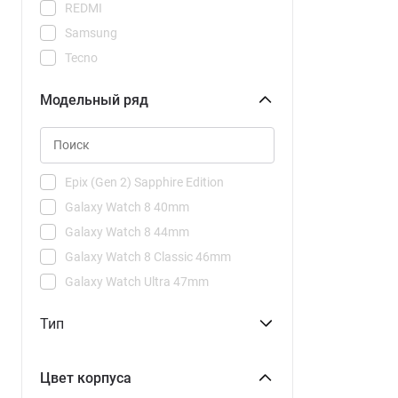
REDMI
Samsung
Tecno
Xiaomi
Модельный ряд
Epix (Gen 2) Sapphire Edition
Galaxy Watch 8 40mm
Galaxy Watch 8 44mm
Galaxy Watch 8 Classic 46mm
Galaxy Watch Ultra 47mm
Watch 2
Тип
Watch 2 Pro
Watch 3 Active
Цвет корпуса
Watch 3 Pro