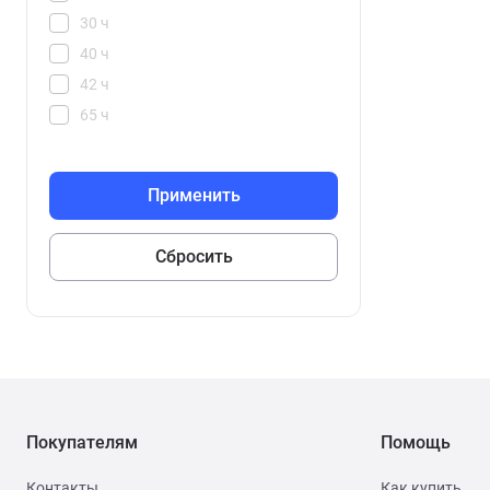
30 ч
40 ч
42 ч
65 ч
100 ч
144 ч
192 ч
216 ч
240 ч
288 ч
336 ч
360 ч
432 ч
504 ч
Покупателям
Помощь
Контакты
Как купить