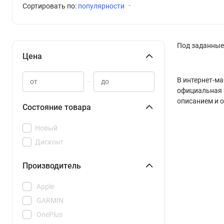
Сортировать по:
популярности
Под заданные 
Цена
В интернет-ма
–
официальная г
описанием и 
Состояние товара
Новый
Дисконт
Производитель
Apple
GARMIN
OnePlus