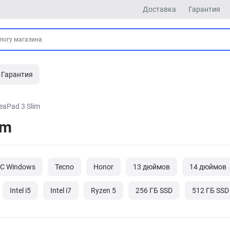
Доставка
Гарантия
Гарантия
eaPad 3 Slim
im
ОС Windows
Tecno
Honor
13 дюймов
14 дюймов
Intel i5
Intel i7
Ryzen 5
256 ГБ SSD
512 ГБ SSD