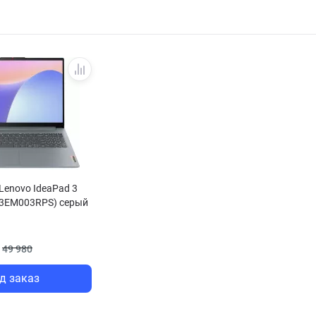
 Lenovo IdeaPad 3
(83EM003RPS) серый
49 980
д заказ