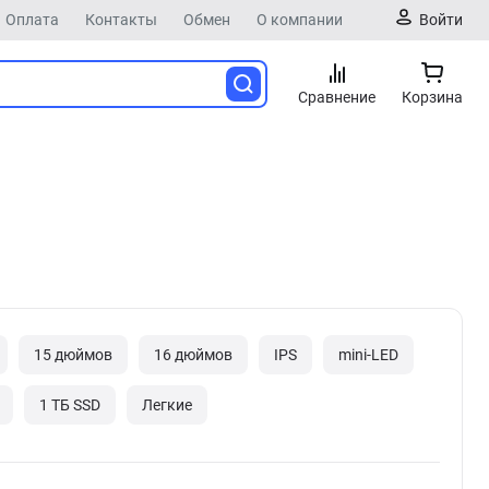
Оплата
Контакты
Обмен
О компании
Войти
Сравнение
Корзина
15 дюймов
16 дюймов
IPS
mini-LED
1 ТБ SSD
Легкие