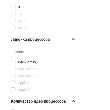
8 Гб
16 Гб
24 Гб
48 ГБ
Линейка процессора
Intel Core i5
AMD Ryzen 5
AMD Ryzen 7
Apple A
Apple M
Количество ядер процессора