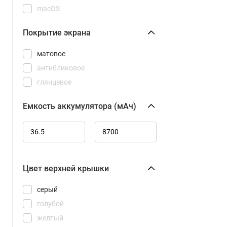
macOS
Покрытие экрана
матовое
антибликовое
глянцевое
Емкость аккумулятора (мАч)
–
Цвет верхней крышки
серый
голубой
желтый