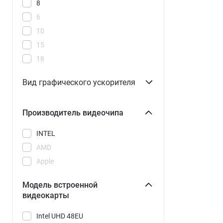
8
6
10
15
18
Вид графического ускорителя
Производитель видеочипа
INTEL
AMD
Apple
Модель встроенной
видеокарты
Intel UHD 48EU