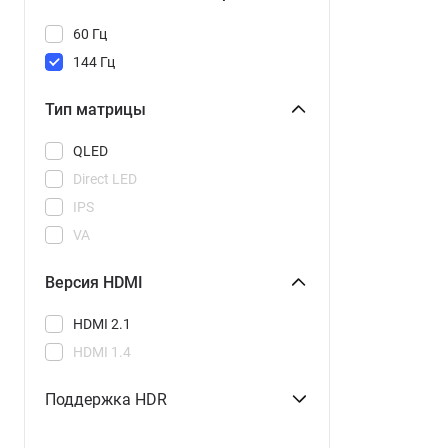
60 Гц
144 Гц
Тип матрицы
QLED
Direct LED
IPS
VA
Версия HDMI
HDMI 2.1
HDMI 1.4
Поддержка HDR