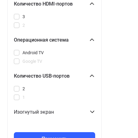
Количество HDMI-портов
3
2
Операционная система
Android TV
Google TV
Количество USB-портов
2
1
Изогнутый экран