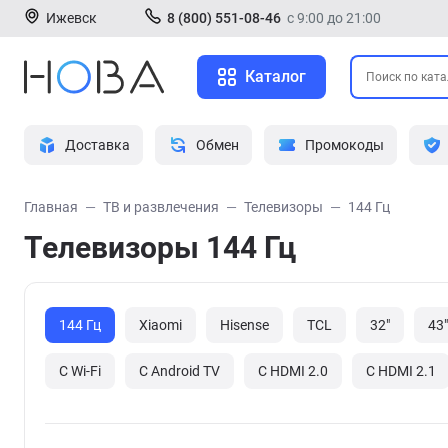
Ижевск
8 (800) 551-08-46
с 9:00 до 21:00
Каталог
Доставка
Обмен
Промокоды
Главная
ТВ и развлечения
Телевизоры
144 Гц
Телевизоры 144 Гц
144 Гц
Xiaomi
Hisense
TCL
32"
43"
С Wi-Fi
С Android TV
С HDMI 2.0
С HDMI 2.1