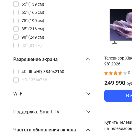
55" (139 см)
65" (165 см)
75" (190 см)
85" (216 см)
98" (249 см)
32" (81 см)
43" (109 см)
Телевизор Xia
Разрешение экрана
50" (127 см)
98" 2026
4K UltraHD, 3840×2160
0
HD, 1366×768
249 990
ру
Wi-Fi
В 
Поддержка Smart TV
Купить Телеви
на Телевизоры
Частота обновления экрана