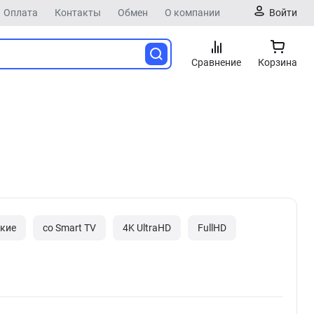
Оплата
Контакты
Обмен
О компании
Войти
Сравнение
Корзина
кие
со Smart TV
4K UltraHD
FullHD