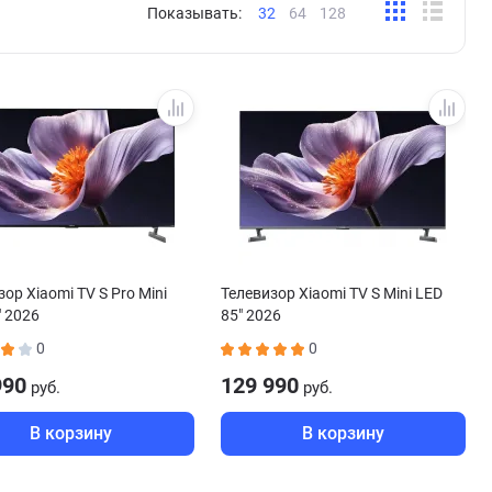
Показывать:
32
64
128
ор Xiaomi TV S Pro Mini
Телевизор Xiaomi TV S Mini LED
" 2026
85" 2026
0
0
990
129 990
руб.
руб.
В корзину
В корзину