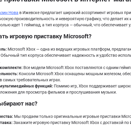
азин
Н
ова
в Ижевске предлагает широкий ассортимент игровых прис
ысокую производительность и невероятную графику, что делает их
олью идет 1 геймпад, а тип корпуса — обычный, что обеспечивает 
ть игровую приставку Microsoft?
ль:
Microsoft Xbox — одна из ведущих игровых платформ, предла
Обычный тип корпуса обеспечивает надежность и удобство исполь
.
комплекте:
Все модели Microsoft Xbox поставляются с одним геймп
льность:
Консоли Microsoft Xbox оснащены мощным железом, обе
в самых требовательных играх.
мультимедийных функций:
Помимо игр, Xbox поддерживает широк
иложения для просмотра фильмов и прослушивания музыки.
ыбирают нас?
чества:
Мы продаем только оригинальные игровые приставки Micros
тавка:
Закажите игровую приставку Microsoft Xbox с доставкой по 