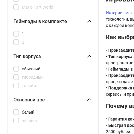
Mario Kart World
Интернет-маг
технологии, в
Геймпады в комплекте
с каждой конс
1
Как выбра
2
•
Производите
Тип корпуса
•
Тип корпуса:
пространство
обычный
•
Геймпады в 
•
Производите
гибридный
процесс даже 
тонкий
•
Поддержка 
сервисы и пр
Основной цвет
Почему в
белый
•
Гарантия ка
черный
•
Быстрая дос
2500 рублей.