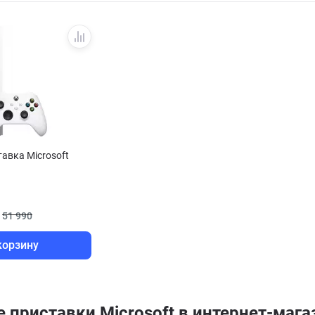
авка Microsoft
51 990
корзину
 приставки Microsoft в интернет-мага