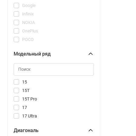
Google
Infinix
NOKIA
OnePlus
POCO
REDMI
Модельный ряд
Realme
Samsung
Tecno
Vivo
15
Xiaomi
15T
15T Pro
17
17 Ultra
17T
Диагональ
17T Pro