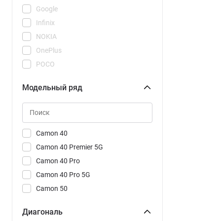
Google
Infinix
NOKIA
OnePlus
POCO
REDMI
Модельный ряд
Realme
Samsung
Tecno
Vivo
Camon 40
Xiaomi
Camon 40 Premier 5G
Camon 40 Pro
Camon 40 Pro 5G
Camon 50
Camon 50 Ultra 5G
Диагональ
POVA 7 Neo