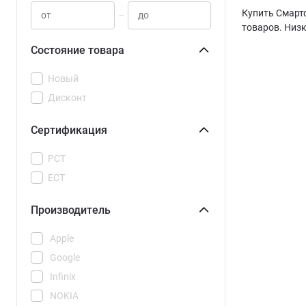
Купить Смартф
–
товаров. Низк
Состояние товара
Новый
Дисконт
Сертификация
РСТ
ЕСТ
Производитель
Apple
Google
Infinix
NOKIA