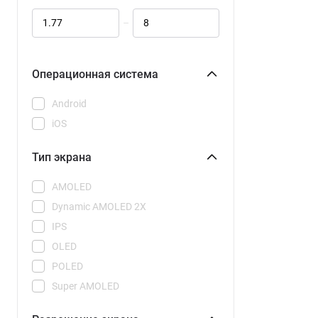
Galaxy S25 Ultra
–
Galaxy S26
Galaxy S26 CAU
Galaxy S26 Plus
Операционная система
Galaxy S26 Plus CAU
Android
Galaxy S26 Ultra
iOS
Galaxy S26 Ultra CAU
Galaxy Z Flip 7
Тип экрана
Galaxy Z Flip 7 FE
AMOLED
Galaxy Z Fold 7
Dynamic AMOLED 2X
15
IPS
15C
OLED
15R
POLED
15T
Super AMOLED
15T Pro
Super AMOLED Plus
17