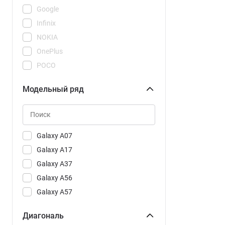
Google
Infinix
NOKIA
OnePlus
POCO
REDMI
Модельный ряд
Realme
Samsung
Tecno
Vivo
Galaxy A07
Xiaomi
Galaxy A17
Galaxy A37
Galaxy A56
Galaxy A57
Galaxy A57 CAU
Диагональ
Galaxy S25 FE