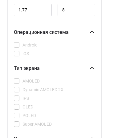
Galaxy S25 Ultra
–
Galaxy S26
Galaxy S26 CAU
Galaxy S26 Plus
Операционная система
Galaxy S26 Plus CAU
Android
Galaxy S26 Ultra
iOS
Galaxy S26 Ultra CAU
Galaxy Z Flip 7
Тип экрана
Galaxy Z Flip 7 FE
AMOLED
Galaxy Z Fold 7
Dynamic AMOLED 2X
15
IPS
15C
OLED
15R
POLED
15T
Super AMOLED
15T Pro
Super AMOLED Plus
17