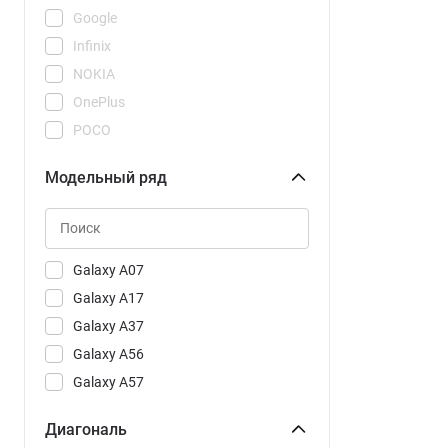
Google
Infinix
NOKIA
OnePlus
POCO
REDMI
Модельный ряд
Realme
Samsung
Tecno
Vivo
Galaxy A07
Xiaomi
Galaxy A17
Galaxy A37
Galaxy A56
Galaxy A57
Galaxy A57 CAU
Диагональ
Galaxy S25 FE