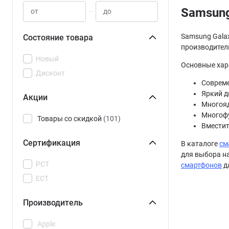
Samsung
–
Samsung Galax
Состояние товара
производител
Новый
Основные хар
Дисконт
Совреме
Яркий д
Акции
Многояд
Многофу
Товары со скидкой
(101)
Вместит
Сертификация
В каталоге
см
для выбора н
РСТ
смартфонов
д
ЕСТ
Производитель
Apple