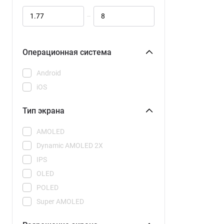
Galaxy S25 Ultra
–
Galaxy S26
Galaxy S26 CAU
Galaxy S26 Plus
Операционная система
Galaxy S26 Plus CAU
Android
Galaxy S26 Ultra
iOS
Galaxy S26 Ultra CAU
Galaxy Z Flip 7
Тип экрана
Galaxy Z Flip 7 FE
AMOLED
Galaxy Z Fold 7
Dynamic AMOLED 2X
15
IPS
15C
OLED
15R
POLED
15T
Super AMOLED
15T Pro
Super AMOLED Plus
17