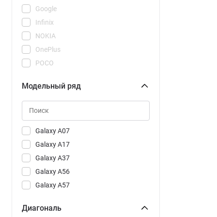
Google
Infinix
NOKIA
OnePlus
POCO
REDMI
Модельный ряд
Realme
Samsung
Tecno
Vivo
Galaxy A07
Xiaomi
Galaxy A17
Galaxy A37
Galaxy A56
Galaxy A57
Galaxy A57 CAU
Диагональ
Galaxy S25 FE