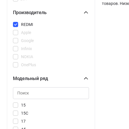
товаров. Низк
Производитель
REDMI
Apple
Google
Infinix
NOKIA
OnePlus
POCO
Модельный ряд
Realme
Samsung
Tecno
Vivo
15
Xiaomi
15C
17