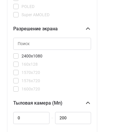
105 DS TA-1416
POLED
C71
Super AMOLED
C81 Pro
Super AMOLED Plus
C85
Разрешение экрана
Super Retina XDR
C85 Pro
TN
Camon 40
Camon 40 Premier 5G
2400x1080
Camon 40 Pro
160x128
Camon 40 Pro 5G
1570x720
Camon 50
1576x720
Camon 50 Ultra 5G
1600x720
F7 Pro
1604x720
F7 Ultra
Тыловая камера (Мп)
1608x720
Galaxy A07
1640x720
Galaxy A17
–
2184x1968
Galaxy A37
2340x1080