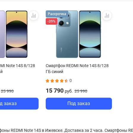
Рассрочка
-39%
MI Note 14S 8/128
Смартфон REDMI Note 14S 8/128
ый
ГБ синий
0
15 790
руб.
25 990
25 990
д заказ
Под заказ
оны REDMI Note 14S в Ижевске. Доставка за 2 часа. Смартфоны RE